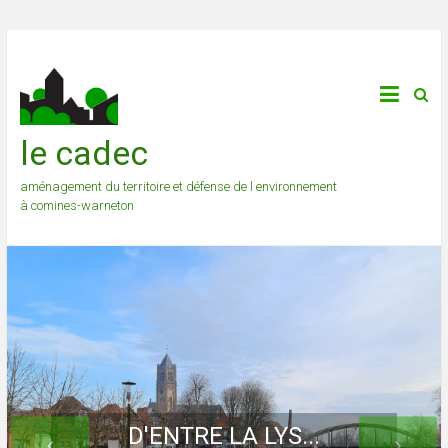
le cadec
aménagement du territoire et défense de l environnement
à comines-warneton
D'ENTRE LA LYS...
... ET LA HUTTE