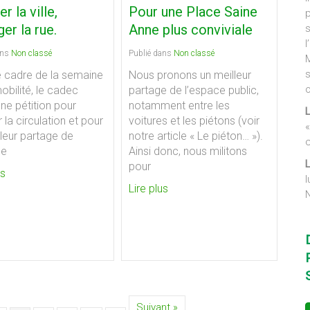
r la ville,
Pour une Place Saine
p
er la rue.
Anne plus conviviale
s
l
ans
Non classé
Publié dans
Non classé
s
e cadre de la semaine
Nous pronons un meilleur
o
obilité, le cadec
partage de l’espace public,
ne pétition pour
notamment entre les
 la circulation et pour
voitures et les piétons (voir
«
leur partage de
notre article « Le piéton… »).
ce
Ainsi donc, nous militons
pour
us
l
Lire plus
N
Suivant »