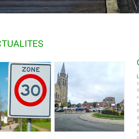
TUALITES
t
W
r
u
I
é
a
I