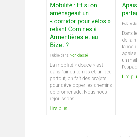
Mobilité : Et si on
Apaise
aménageait un
partag
« corridor pour vélos »
Publié d
reliant Comines à
Dans l
Armentières et au
de la m
Bizet ?
lance u
apaiser
Publié dans
Non classé
un meil
La mobilité « douce » est
l’espa
dans l’air du temps et, un peu
Lire pl
partout, on fait des projets
pour développer les chemins
de promenade. Nous nous
réjouissons
Lire plus