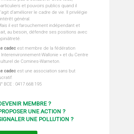
articuliers et pouvoirs publics quand il
’agit d’améliorer le cadre de vie. Il privilégie
’intérêt général.
Mais il est farouchement indépendant et
ait, au besoin, défendre ses positions avec
piniâtreté.
Le cadec
est membre de la fédération
 Interenvironnement-Wallonie » et du Centre
culturel de Comines-Warneton.
Le cadec
est une association sans but
ucratif.
° BCE : 0417.668.195
DEVENIR MEMBRE ?
PROPOSER UNE ACTION ?
SIGNALER UNE POLLUTION ?