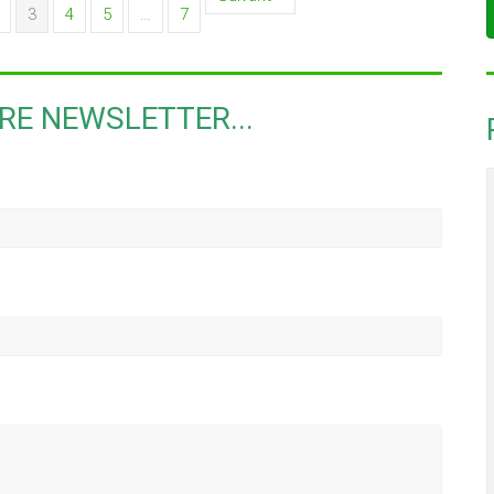
3
4
5
…
7
E NEWSLETTER...