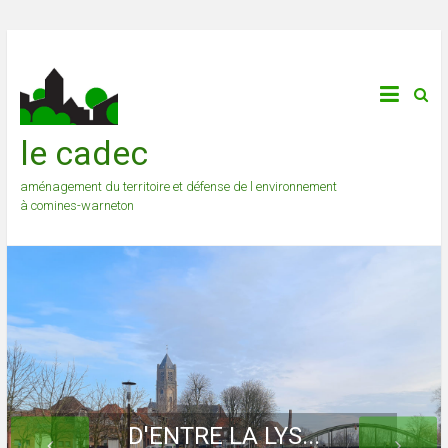
le cadec
aménagement du territoire et défense de l environnement
à comines-warneton
D'ENTRE LA LYS...
... ET LA HUTTE