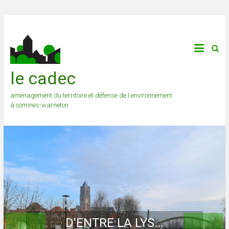
le cadec
aménagement du territoire et défense de l environnement
à comines-warneton
D'ENTRE LA LYS...
... ET LA HUTTE