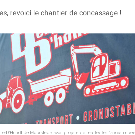
es, revoici le chantier de concassage !
ckere-D’Hondt de Moorslede avait projeté de réaffecter l’ancien sp