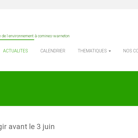
e de l environnement à comines-warneton
ACTUALITES
CALENDRIER
THEMATIQUES
NOS C
gir avant le 3 juin