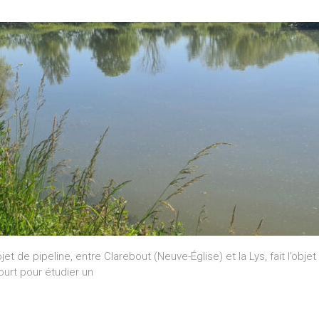
 de pipeline, entre Clarebout (Neuve-Église) et la Lys, fait l’obje
ourt pour étudier un